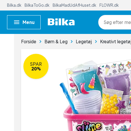
Bilka.dk
BilkaToGo.dk
BilkaMadUdAfHuset.dk
FLOWR.dk
Menu
me
Forside
Børn & Leg
Legetøj
Kreativt legetø
SPAR
20%