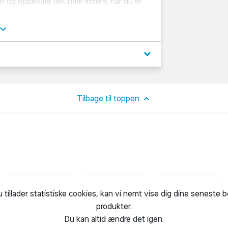
og opbevare det hele indeni, når du er
velser, for alt du behøver er indeholdt i
år.
keyboard_arrow_down
Tilbage til toppen
u tillader statistiske cookies, kan vi nemt vise dig dine seneste 
produkter.
Du kan altid ændre det igen.