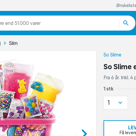
Ønskelist
re end 51.000 varer
j
Slim
So Slime
So Slime 
Fra 6 år. Inkl.
1 stk
1
LE
keyboard_arrow_right
Få lever