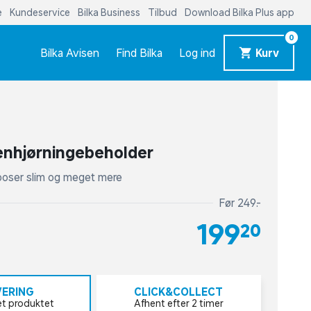
e
Kundeservice
Bilka Business
Tilbud
Download Bilka Plus app
0
Bilka Avisen
Find Bilka
Log ind
Kurv
enhjørningebeholder
 4 poser slim og meget mere
Før 249,-
199,20
VERING
CLICK&COLLECT
et produktet
Afhent efter 2 timer