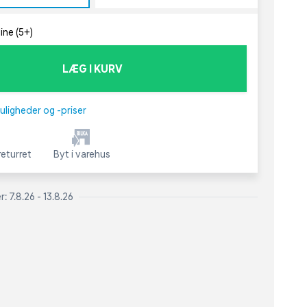
ine (5+)
LÆG I KURV
uligheder og -priser
eturret
Byt i varehus
: 7.8.26 - 13.8.26