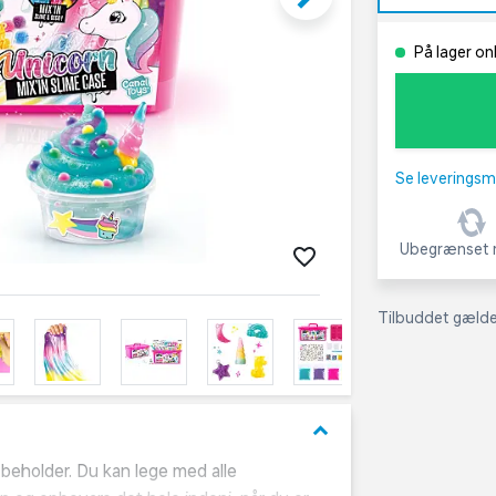
På lager onl
Se leveringsm
Ubegrænset r
Tilbuddet gælder
keyboard_arrow_down
 beholder. Du kan lege med alle