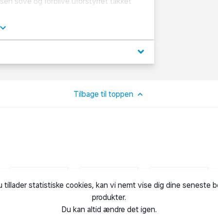
sen sove og forblive uforstyrret takket
den side kan den se sig omkring i
n forbindes til husene for at skabe et
ille fad, gulerødder lavet af træ og filt,
 filt.
keyboard_arrow_down
Tilbage til toppen
u tillader statistiske cookies, kan vi nemt vise dig dine seneste 
produkter.
Du kan altid ændre det igen.