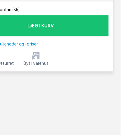
online (<5)
LÆG I KURV
uligheder og -priser
eturret
Byt i varehus