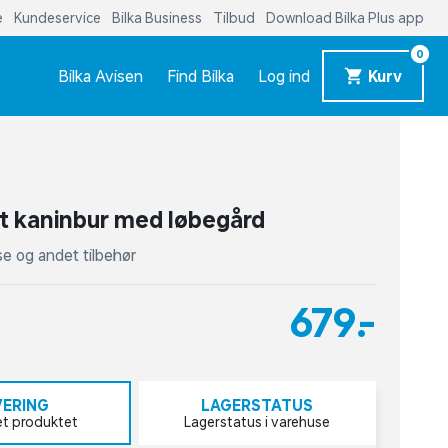
e
Kundeservice
Bilka Business
Tilbud
Download Bilka Plus app
0
Bilka Avisen
Find Bilka
Log ind
Kurv
t kaninbur med løbegård
se og andet tilbehør
679,-
VERING
LAGERSTATUS
et produktet
Lagerstatus i varehuse