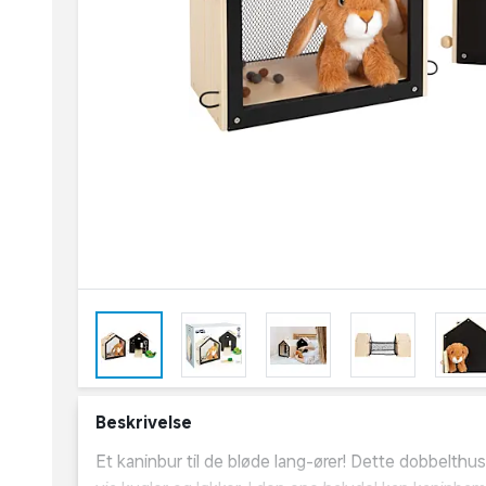
Beskrivelse
Et kaninbur til de bløde lang-ører! Dette dobbelthus