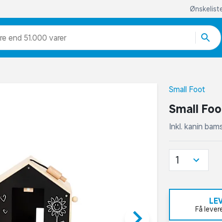
Ønskelist
re end 51.000 varer
Small Foot
Small Foo
Inkl. kanin bam
1
LE
keyboard_arrow_right
Få lever