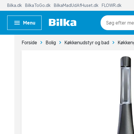
Bilka.dk
BilkaToGo.dk
BilkaMadUdAfHuset.dk
FLOWR.dk
Menu
me
Forside
Bolig
Køkkenudstyr og bad
Køkkeng