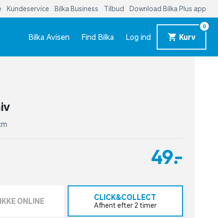
e
Kundeservice
Bilka Business
Tilbud
Download Bilka Plus app
0
Bilka Avisen
Find Bilka
Log ind
Kurv
iv
 cm
49,-
CLICK&COLLECT
IKKE ONLINE
Afhent efter 2 timer