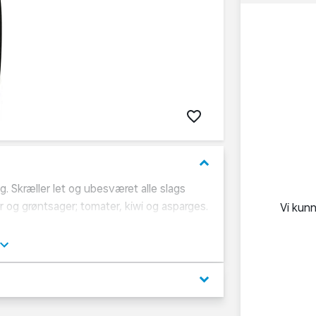
keyboard_arrow_down
 Skræller let og ubesværet alle slags
r og grøntsager; tomater, kiwi og asparges.
Vi kun
keyboard_arrow_down