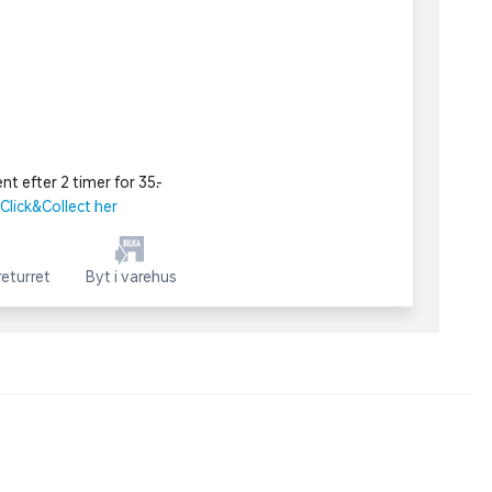
nt efter 2 timer for 35,-
lick&Collect her
eturret
Byt i varehus