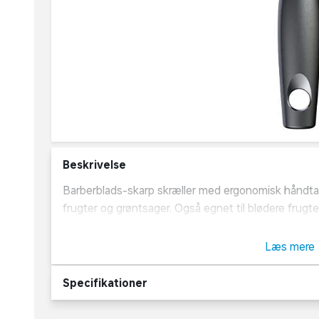
Beskrivelse
Barberblads-skarp skræller med ergonomisk håndtag.
frugter og grøntsager. Også egnet til blødere frugte
BPA fri
Læs mere
Produceret i Sverige.
Specifikationer