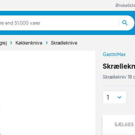
Ønskelist
re end 51.000 varer
rej
Køkkenknive
Skrælleknive
GastroMax
Skrællekn
Skrællekniv 18
1
SÆLGES 