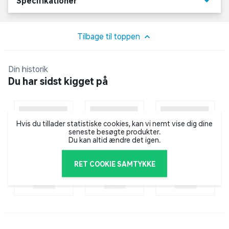
keyboard_arrow_down
Specifikationer
Max vægt: 32 kg
Svingbar +/- 140 grader
Tilbage til toppen
TV størrelse: 45"-65"
VESA størrelse: 200x200 til 400x400
Din historik
Højde: 137cm
Du har sidst kigget på
Hvis du tillader statistiske cookies, kan vi nemt vise dig dine
seneste besøgte produkter.
Du kan altid ændre det igen.
RET COOKIE SAMTYKKE