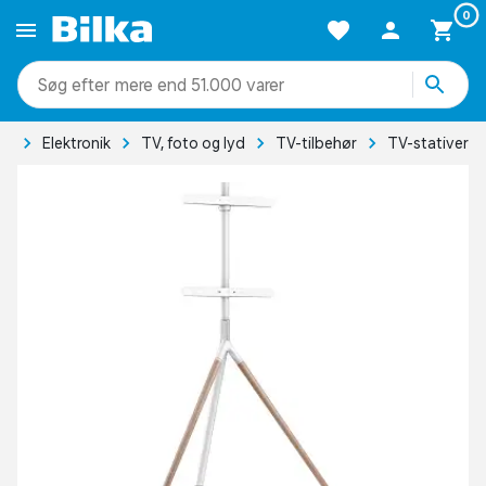
0
mere end 51.000 varer
de
Elektronik
TV, foto og lyd
TV-tilbehør
TV-stativer