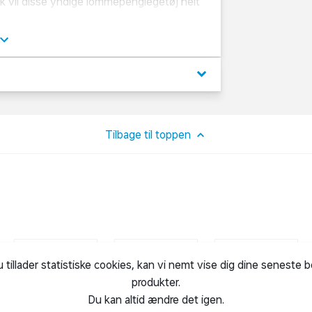
yk vil disse yndige lommepenglegetøj helt
t kan ikke garanteres.
keyboard_arrow_down
Tilbage til toppen
u tillader statistiske cookies, kan vi nemt vise dig dine seneste 
produkter.
Du kan altid ændre det igen.