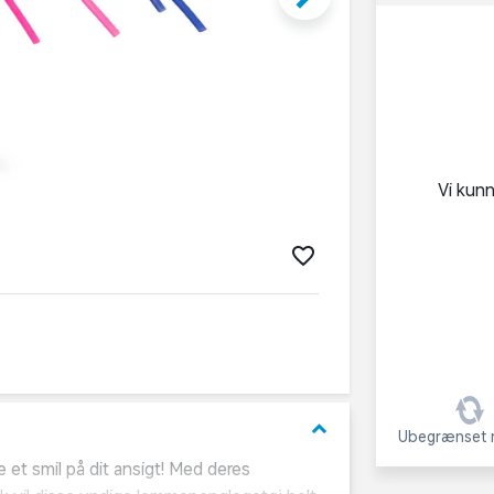
Vi kun
keyboard_arrow_down
Ubegrænset r
e et smil på dit ansigt! Med deres