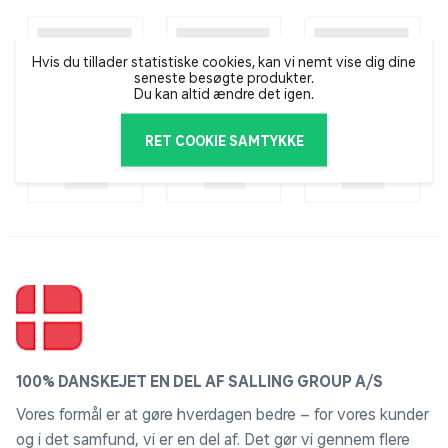
branchen. Hos Dogman er deres vision at give kæledyr
og deres ejere den bedste hverdag ved at tilbyde
rimelige og nøje udvalgte produkter til hunde, katte,
Hvis du tillader statistiske cookies, kan vi nemt vise dig dine
seneste besøgte produkter.
smådyr, fugle, fisk og heste. Deres sortiment er bredt
Du kan altid ændre det igen.
og varieret, og der er altid noget for enhver smag og
behov.
RET COOKIE SAMTYKKE
100% DANSKEJET EN DEL AF SALLING GROUP A/S
Vores formål er at gøre hverdagen bedre – for vores kunder
og i det samfund, vi er en del af. Det gør vi gennem flere