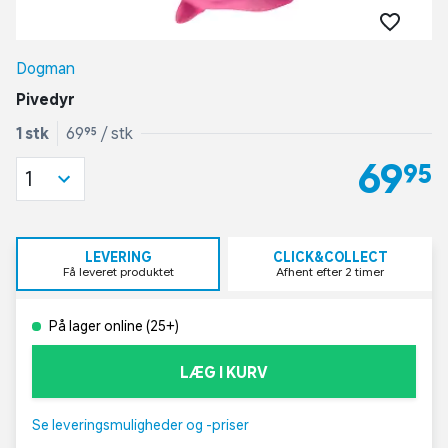
Dogman
Pivedyr
1 stk
69,95 / stk
69,95
1
LEVERING
CLICK&COLLECT
Få leveret produktet
Afhent efter 2 timer
På lager online (25+)
LÆG I KURV
Se leveringsmuligheder og -priser