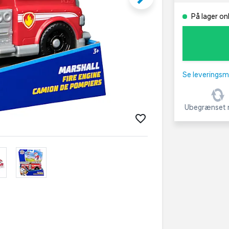
På lager on
Se leveringsm
Ubegrænset r