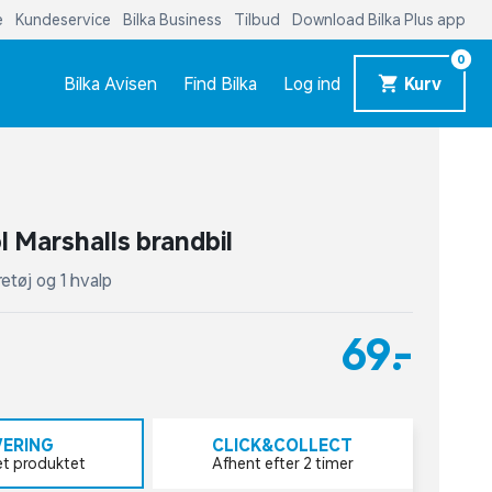
e
Kundeservice
Bilka Business
Tilbud
Download Bilka Plus app
0
Bilka Avisen
Find Bilka
Log ind
Kurv
l Marshalls brandbil
øretøj og 1 hvalp
69,-
VERING
CLICK&COLLECT
et produktet
Afhent efter 2 timer