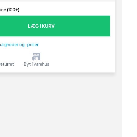
line (100+)
LÆG I KURV
uligheder og -priser
eturret
Byt i varehus