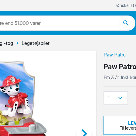
Ønskelist
re end 51.000 varer
og -tog
Legetøjsbiler
Paw Patrol
Paw Patro
Fra 3 år. Inkl. k
1
LE
keyboard_arrow_right
Få lever