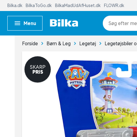
Bilka.dk
BilkaToGo.dk
BilkaMadUdAfHuset.dk
FLOWR.dk
Menu
me
Forside
Børn & Leg
Legetøj
Legetøjsbiler 
SKARP
PRIS