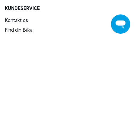
KUNDESERVICE
Kontakt os
Find din Bilka
Returnering
Reklamation
Reparation af varer
Fortrydelsesret
Fortryd køb
Salling Group tilbagekaldelser
Privatlivspolitik
Handelsbetingelser
SHOPPING INSPIRATION