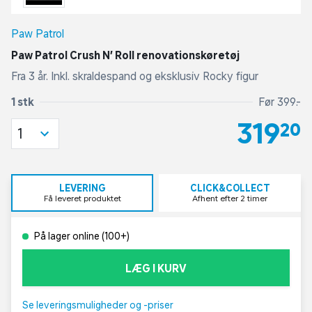
Paw Patrol
Paw Patrol Crush N’ Roll renovationskøretøj
Fra 3 år. Inkl. skraldespand og eksklusiv Rocky figur
1 stk
Før 399,-
319,20
1
LEVERING
CLICK&COLLECT
Få leveret produktet
Afhent efter 2 timer
På lager online (100+)
LÆG I KURV
Se leveringsmuligheder og -priser