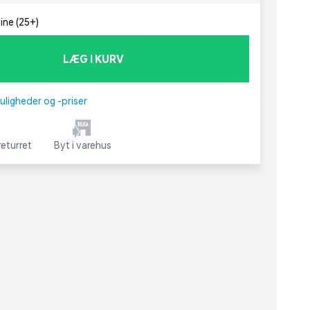
line (25+)
LÆG I KURV
uligheder og -priser
eturret
Byt i varehus