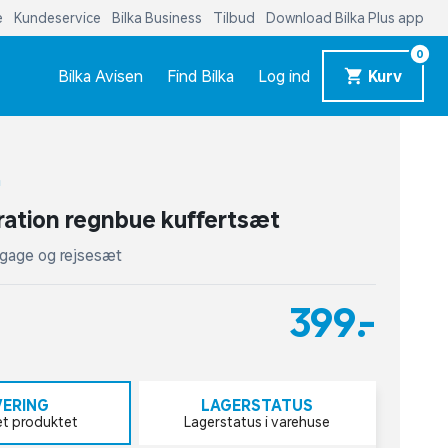
e
Kundeservice
Bilka Business
Tilbud
Download Bilka Plus app
0
Bilka Avisen
Find Bilka
Log ind
Kurv
n
ation regnbue kuffertsæt
gage og rejsesæt
399,-
VERING
LAGERSTATUS
et produktet
Lagerstatus i varehuse