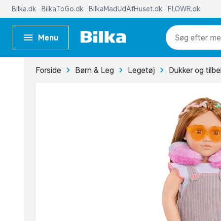
Bilka.dk
BilkaToGo.dk
BilkaMadUdAfHuset.dk
FLOWR.dk
Menu
me
Forside
Børn & Leg
Legetøj
Dukker og tilb