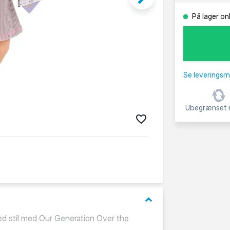
På lager on
Se leveringsm
Ubegrænset r
keyboard_arrow_down
d stil med Our Generation Over the