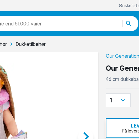
Ønskelist
re end 51.000 varer
ehør
Dukketilbehør
Our Generatio
Our Gener
46 cm dukkeba
1
LE
keyboard_arrow_right
Få lever