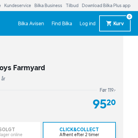
e
Kundeservice
Bilka Business
Tilbud
Download Bilka Plus app
0
Bilka Avisen
Find Bilka
Log ind
Kurv
Toys Farmyard
 år
Før 119,-
95,20
SOLGT
CLICK&COLLECT
lager online
Afhent efter 2 timer