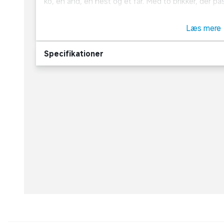
ko, en and, en hest og et får. Med to brikker, der pa
udvikling af hånd-øje koordination hos små børn. Pu
børnenes sproglige udvikling, når de skal sige navne
Læs mere
Specifikationer