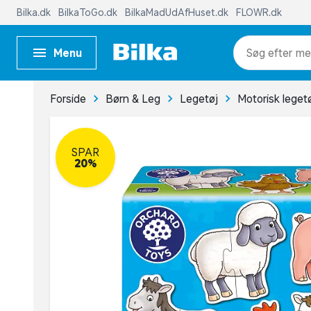
Bilka.dk
BilkaToGo.dk
BilkaMadUdAfHuset.dk
FLOWR.dk
Menu
me
Forside
Børn & Leg
Legetøj
Motorisk leget
SPAR
20%