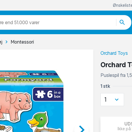
Ønskelist
re end 51.000 varer
øj
Montessori
Orchard Toys
Orchard 
Puslespil fra 1,5
1 stk
1
UD
keyboard_arrow_right
Ikke på 