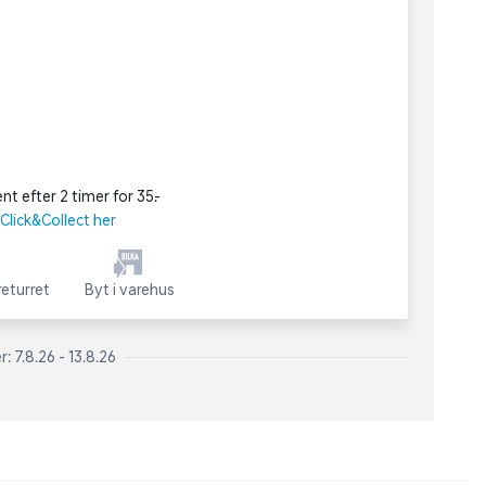
nt efter 2 timer for 35,-
lick&Collect her
eturret
Byt i varehus
: 7.8.26 - 13.8.26