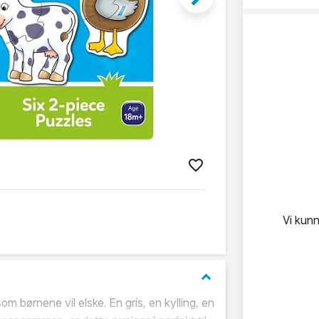
Vi kun
keyboard_arrow_down
om børnene vil elske. En gris, en kylling, en