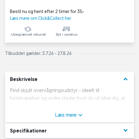
Bestil nu og hent efter 2 timer for 35,-
Læs mere om Click&Collect her
Ubegrænset returret
Byt i varehus
Tilbuddet gælder: 3.7.26 - 27.8.26
keyboard_arrow_down
Beskrivelse
Find skjult overvågningsudstyr - ideelt til
hotelværelser og andre steder hvor du vil sikre dig, at
du ikke bliver overvåget eller aflyttet.
Overvågningsdetektoren kan registrere de fleste typer
Læs mere
kameraer samt enheder med aflytning og sporing. Rejs
trygt uden skjult filmning, aflytning, og sporing.
keyboard_arrow_down
Specifikationer