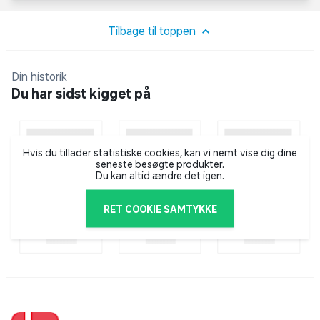
SPECIFIKATIONER
Input: 5V DC
Tilbage til toppen
Batteri: 500 mAh lithium batteri (inkluderet,
ikke udskifteligt)
Din historik
Ladetid: Op til 3 timer
Du har sidst kigget på
Brugstid: Op til 8 timer
Opladning: USB-C
Ladekabel (længde): 50 cm (inkluderet)
Hvis du tillader statistiske cookies, kan vi nemt vise dig dine
Frekvens: 1MHz - 6,5G
seneste besøgte produkter.
Du kan altid ændre det igen.
RET COOKIE SAMTYKKE