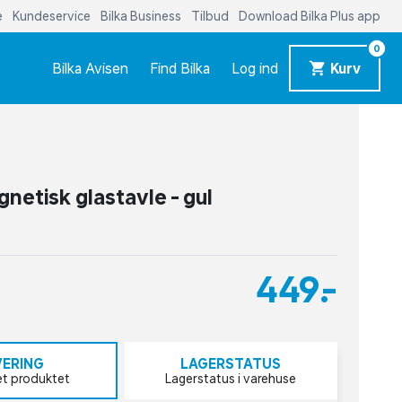
e
Kundeservice
Bilka Business
Tilbud
Download Bilka Plus app
0
Bilka Avisen
Find Bilka
Log ind
Kurv
etisk glastavle - gul
449,-
VERING
LAGERSTATUS
et produktet
Lagerstatus i varehuse