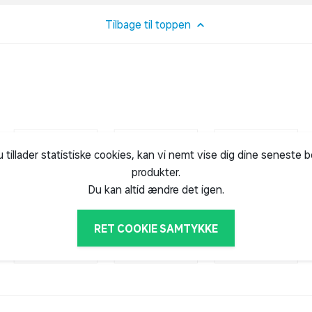
Tilbage til toppen
agneter, 2 skruer og 2 rawplugs.
på tavlen er produceret med huller i hvert
rawplugs og skruer er sat i væggen.
u tillader statistiske cookies, kan vi nemt vise dig dine seneste 
al nå igennem til metallaget bagerst på
produkter.
rier eller lignende. Men det kræver, at du
Du kan altid ændre det igen.
 da almindelige magneter ikke er stærke
RET COOKIE SAMTYKKE