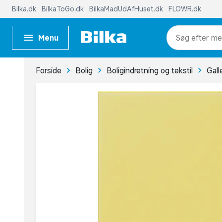
Bilka.dk
BilkaToGo.dk
BilkaMadUdAfHuset.dk
FLOWR.dk
Menu
me
Forside
Bolig
Boligindretning og tekstil
Gall