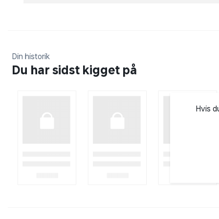
stunder.
Leveres i gaveæske inkl. 1 marker, 2 super stærke m
Din historik
Nem at montere
Du har sidst kigget på
Tavlen er let at hænge op på væggen. Stålbagsiden 
hjørne, så tavlen er lige til at hænge op, når først 
Bemærk
Hvis d
Der skal anvendes stærke magneter, da magneten sk
tavlen. Du kan godt bruge dine egne magneter fra fe
sætter dem oven på NAGAs super stærke magneter,
nok til at hænge på tavlen.