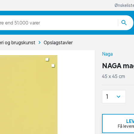
Ønskelist
re end 51.000 varer
eri og brugskunst
Opslagstavler
Naga
NAGA magn
45 x 45 cm
1
LE
Få lever