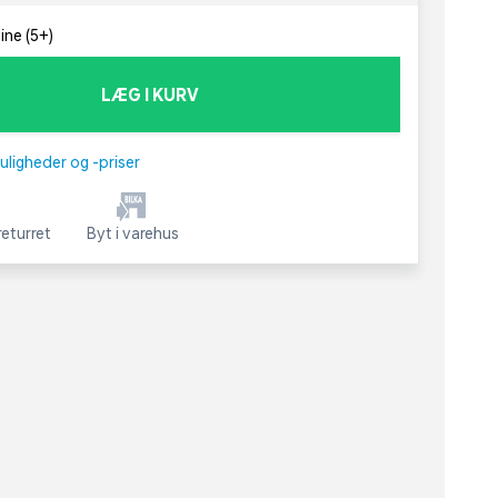
ine (5+)
LÆG I KURV
uligheder og -priser
eturret
Byt i varehus