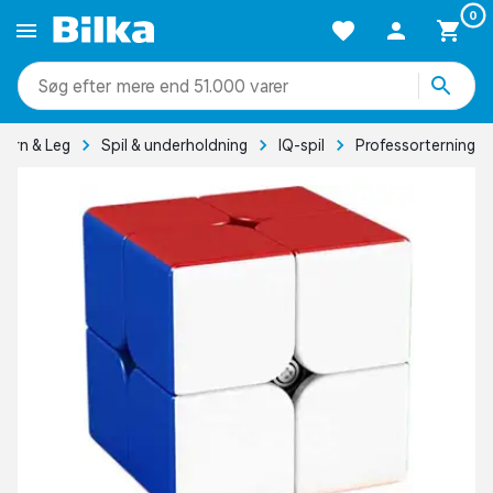
0
mere end 51.000 varer
Børn & Leg
Spil & underholdning
IQ-spil
Professorterning