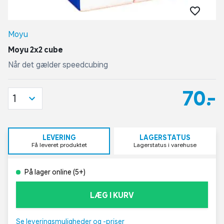
Moyu
Moyu 2x2 cube
Når det gælder speedcubing
70,-
1
LEVERING
LAGERSTATUS
Få leveret produktet
Lagerstatus i varehuse
På lager online (5+)
LÆG I KURV
Se leveringsmuligheder og -priser