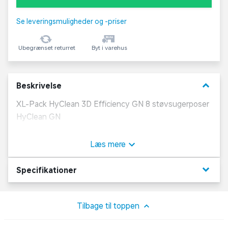
Se leveringsmuligheder og -priser
Ubegrænset returret
Byt i varehus
keyboard_arrow_down
Beskrivelse
XL-Pack HyClean 3D Efficiency GN 8 støvsugerposer
HyClean GN
Filtrerer mere end 99,9 % af alle fine
Læs mere
støvpartikler
keyboard_arrow_down
Specifikationer
Højeste effektivitet ved støvsugningen med
lave watt-tal
Tilbage til toppen
Længere levetid takket være 3D Technology i