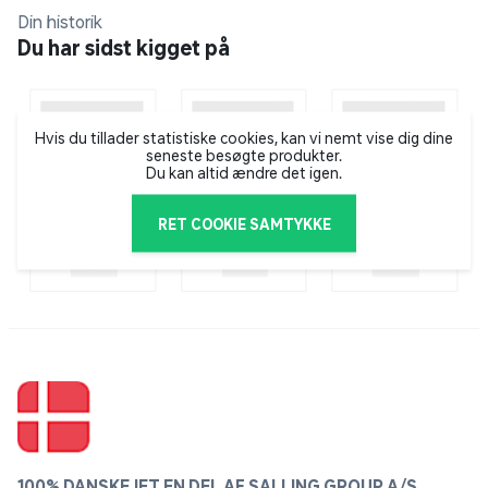
støvsugerposen
Din historik
Du har sidst kigget på
Ren udskiftning af posen med den automatiske
poselukning
Hvis du tillader statistiske cookies, kan vi nemt vise dig dine
seneste besøgte produkter.
Indhold: 8 støvsugerposer, 2 støvrumsfiltre, 2
Du kan altid ændre det igen.
AirClean-filtre fx til Complete C2, Complete C3,
Classic C1, S8, S5, S2
RET COOKIE SAMTYKKE
100% DANSKEJET EN DEL AF SALLING GROUP A/S