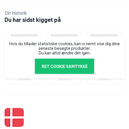
hvilket gør det rarere at arbejde med spraymalingen i
længere tid. Husk dog altid at bruge værnemidler som
Din historik
briller og åndedrætsværn når du arbejder med
Du har sidst kigget på
spraymaling.
Hvis du tillader statistiske cookies, kan vi nemt vise dig dine
seneste besøgte produkter.
Du kan altid ændre det igen.
RET COOKIE SAMTYKKE