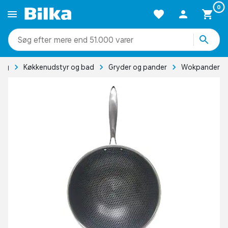
0
mere end 51.000 varer
lig
Køkkenudstyr og bad
Gryder og pander
Wokpander