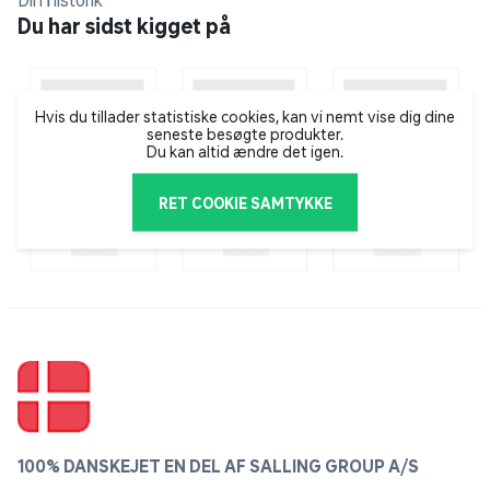
Din historik
nem at rengøre, hvilket gør denne wok både praktisk
Du har sidst kigget på
og funktionel i daglig brug.
Wokpanden er PFAS-fri.
Hvis du tillader statistiske cookies, kan vi nemt vise dig dine
seneste besøgte produkter.
Du kan altid ændre det igen.
RET COOKIE SAMTYKKE
100% DANSKEJET EN DEL AF SALLING GROUP A/S