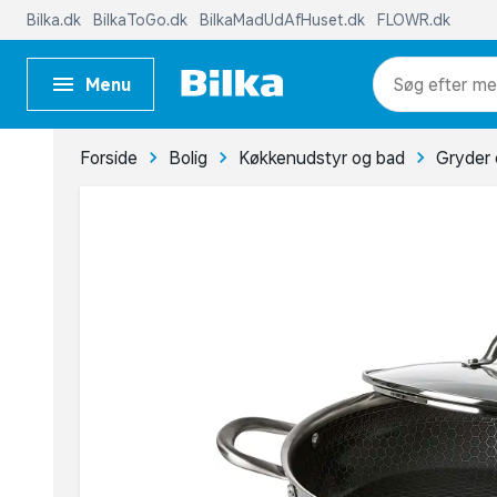
Bilka.dk
BilkaToGo.dk
BilkaMadUdAfHuset.dk
FLOWR.dk
Menu
me
Forside
Bolig
Køkkenudstyr og bad
Gryder 