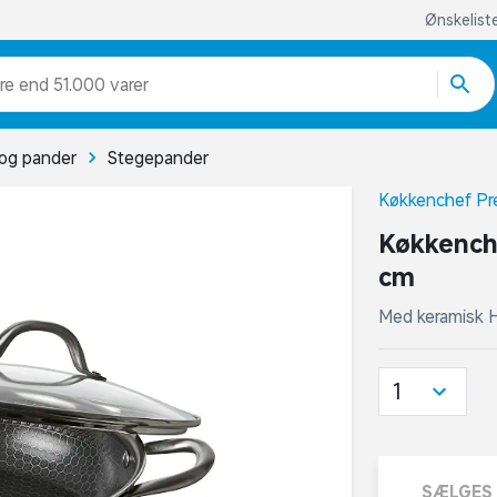
Ønskelist
re end 51.000 varer
og pander
Stegepander
Køkkenchef P
Køkkench
cm
Med keramisk
1
SÆLGES 