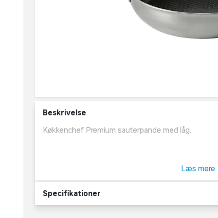
Beskrivelse
Køkkenchef Premium sauterpande med låg.
Ekstremt slidstærk sauterpande med keramisk "Hon
lag - stål, aluminium, stål - hvilket gør panden meg
Læs mere
temperaturer uden maden brænder fast, og samtidig
Specifikationer
Passer til alle komfurtyper, inkl. induktion og tå
fri.