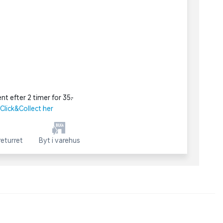
nt efter 2 timer for 35,-
lick&Collect her
eturret
Byt i varehus