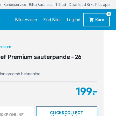
e
Kundeservice
Bilka Business
Tilbud
Download Bilka Plus app
0
Bilka Avisen
Find Bilka
Log ind
Kurv
remium
ef Premium sauterpande - 26
 Honeycomb belægning
199,-
CLICK&COLLECT
IKKE ONLINE