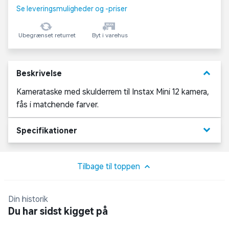
Se leveringsmuligheder og -priser
Ubegrænset returret
Byt i varehus
keyboard_arrow_down
Beskrivelse
Kamerataske med skulderrem til Instax Mini 12 kamera,
fås i matchende farver.
keyboard_arrow_down
Specifikationer
Tilbage til toppen
Din historik
Du har sidst kigget på