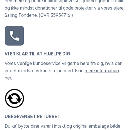
nemmere og bedre indkøbsoplevelser, jobmuligheder til alle
og ikke mindst donationer til gode projekter via vores ejere
Salling Fondene. (CVR 35954716 )
VI ER KLAR TIL AT HJÆLPE DIG
Vores venlige kundeservice vil gerne høre fra dig, hvis der
er det mindste vi kan hjælpe med. Find
mere information
her
.
UBEGRÆNSET RETURRET
Du ka' bytte dine varer i intakt og original emballage både