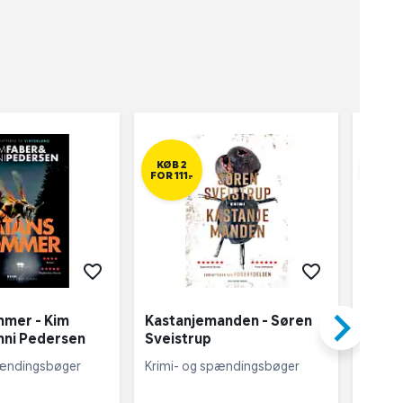
KØB 2
KØB 
FOR 111,-
FOR 111
keyboard_arrow_right
mmer - Kim
Kastanjemanden - Søren
Forba
nni Pedersen
Sveistrup
Colle
pændingsbøger
Krimi- og spændingsbøger
Ungdo