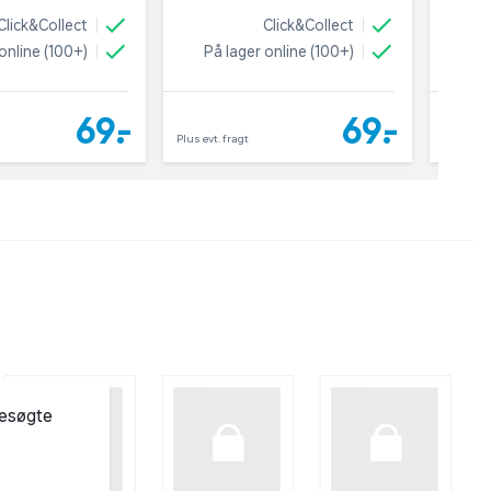
Click&Collect
Click&Collect
online (100+)
På lager online (100+)
På 
69,-
69,-
Plus evt. fragt
Plus evt. 
besøgte