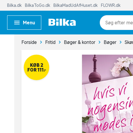
Bilka.dk
BilkaToGo.dk
BilkaMadUdAfHuset.dk
FLOWR.dk
Menu
me
Forside
Fritid
Bøger & kontor
Bøger
Skøn
KØB 2
FOR 111,-