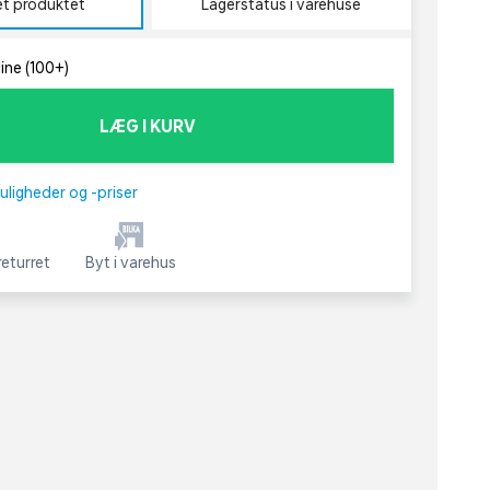
et produktet
Lagerstatus i varehuse
line (100+)
LÆG I KURV
uligheder og -priser
eturret
Byt i varehus