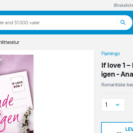
Ønskelist
re end 51.000 varer
litteratur
Flamingo
If love 1
igen - An
Romantiske bø
1
LE