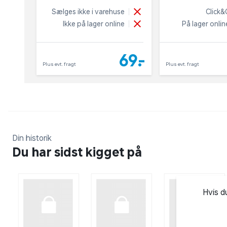
Sælges ikke i varehuse
Click&
Ikke på lager online
På lager onlin
69,-
Plus evt. fragt
Plus evt. fragt
Din historik
Du har sidst kigget på
Hvis d