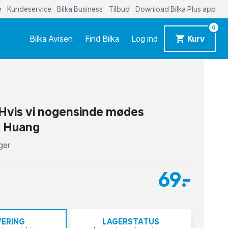
e
Kundeservice
Bilka Business
Tilbud
Download Bilka Plus app
0
Bilka Avisen
Find Bilka
Log ind
Kurv
 – Hvis vi nogensinde mødes
a Huang
ger
69,-
VERING
LAGERSTATUS