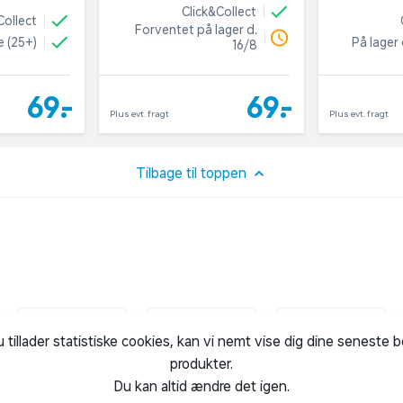
Click&Collect
Collect
Forventet på lager d.
e (25+)
På lager 
16/8
69,-
69,-
Plus evt. fragt
Plus evt. fragt
Tilbage til toppen
u tillader statistiske cookies, kan vi nemt vise dig dine seneste 
produkter.
Du kan altid ændre det igen.