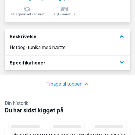
Ubegrænset returret
Byt i varehus
keyboard_arrow_down
Beskrivelse
Hotdog-tunika med hætte.
keyboard_arrow_down
Specifikationer
Tilbage til toppen
Din historik
Du har sidst kigget på