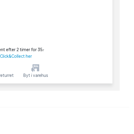
nt efter 2 timer for 35,-
lick&Collect her
eturret
Byt i varehus