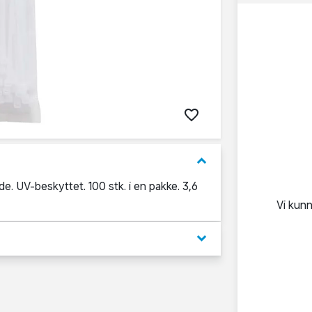
keyboard_arrow_down
nende. UV-beskyttet. 100 stk. i en pakke. 3,6
Vi kun
keyboard_arrow_down