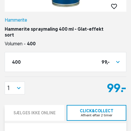
Hammerite
Hammerite spraymaling 400 ml - Glat-effekt
sort
Volumen -
400
400
99,-
99,-
1
CLICK&COLLECT
SÆLGES IKKE ONLINE
Afhent efter 2 timer