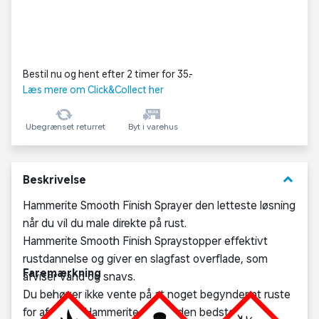
Bestil nu og hent efter 2 timer for 35,-
Læs mere om Click&Collect her
Ubegrænset returret
Byt i varehus
keyboard_arrow_down
Beskrivelse
Hammerite Smooth Finish Sprayer den letteste løsning
når du vil du male direkte på rust.
Hammerite Smooth Finish Spraystopper effektivt
rustdannelse og giver en slagfast overflade, som
Faremærkning
afviser vand og snavs.
Du behøver ikke vente på at noget begynder at ruste
for af bruge Hammerite. Du får den bedste