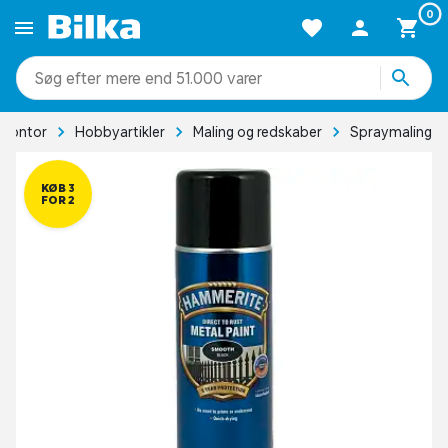
0
mere end 51.000 varer
 kontor
Hobbyartikler
Maling og redskaber
Spraymaling
KØB 3
FOR 2