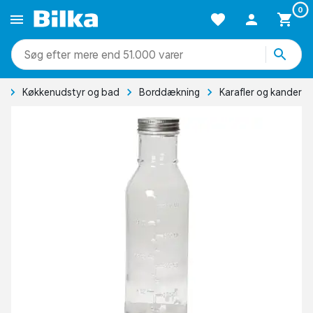
0
mere end 51.000 varer
g
Køkkenudstyr og bad
Borddækning
Karafler og kander