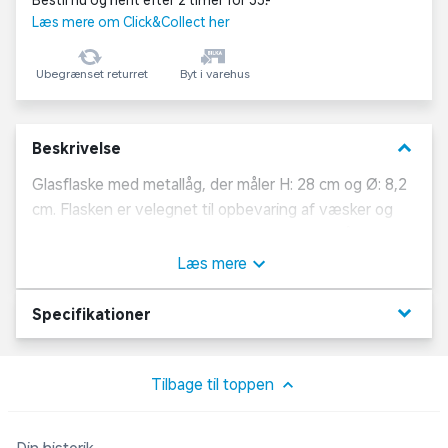
Bestil nu og hent efter 2 timer for 35,-
Læs mere om Click&Collect her
Ubegrænset returret
Byt i varehus
keyboard_arrow_down
Beskrivelse
Glasflaske med metallåg, der måler H: 28 cm og Ø: 8,2
cm. Flasken er velegnet til opbevaring af væsker og
har et enkelt og funktionelt design. Ideel til både
køkkenbrug og servering.
Læs mere
keyboard_arrow_down
Specifikationer
Tilbage til toppen