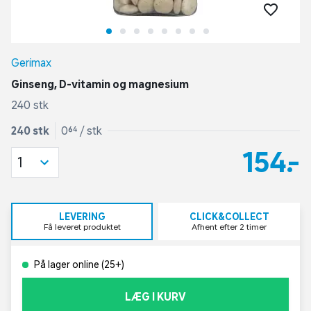
Gerimax
Ginseng, D-vitamin og magnesium
240 stk
240 stk
0,64 / stk
154,-
1
LEVERING
CLICK&COLLECT
Få leveret produktet
Afhent efter 2 timer
På lager online (25+)
LÆG I KURV