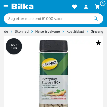
0
mere end 51.000 varer
rside
Skønhed
Helse & velvære
Kosttilskud
Ginseng
SKARP
PRIS