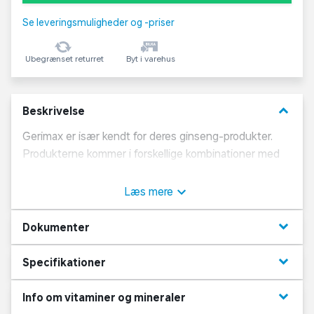
Se leveringsmuligheder og -priser
Ubegrænset returret
Byt i varehus
keyboard_arrow_down
Beskrivelse
Gerimax er især kendt for deres ginseng-produkter.
Produkterne kommer i forskellige kombinationer med
eksempelvis magnesium, B-, og D-vitaminer.
Derudover tilbyder de blandt andet også
Læs mere
multivitaminer i forskellige varianter og energitilskud.
keyboard_arrow_down
Dokumenter
keyboard_arrow_down
Specifikationer
keyboard_arrow_down
Info om vitaminer og mineraler