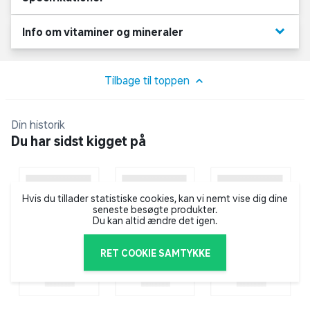
mangan og silicium samt bivokspapir og veganske
varianter.
keyboard_arrow_down
Info om vitaminer og mineraler
Tilbage til toppen
Din historik
Du har sidst kigget på
Hvis du tillader statistiske cookies, kan vi nemt vise dig dine
seneste besøgte produkter.
Du kan altid ændre det igen.
RET COOKIE SAMTYKKE