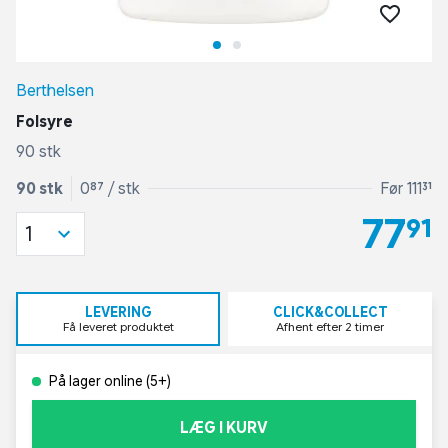
Berthelsen
Folsyre
90 stk
90 stk
0,87 / stk
Før 111,31
77,91
1
LEVERING
CLICK&COLLECT
Få leveret produktet
Afhent efter 2 timer
På lager online (5+)
LÆG I KURV