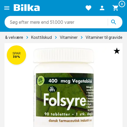
0
mere end 51.000 varer
se & velvære
Kosttilskud
Vitaminer
Vitaminer til gravide
SPAR
30%