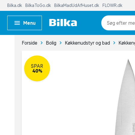
Bilka.dk
BilkaToGo.dk
BilkaMadUdAfHuset.dk
FLOWR.dk
Menu
me
Forside
Bolig
Køkkenudstyr og bad
Køkkeng
SPAR
40%