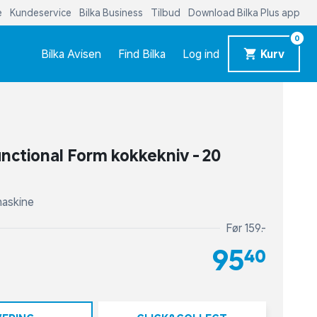
e
Kundeservice
Bilka Business
Tilbud
Download Bilka Plus app
0
Bilka Avisen
Find Bilka
Log ind
Kurv
unctional Form kokkekniv - 20
maskine
Før 159,-
95,40