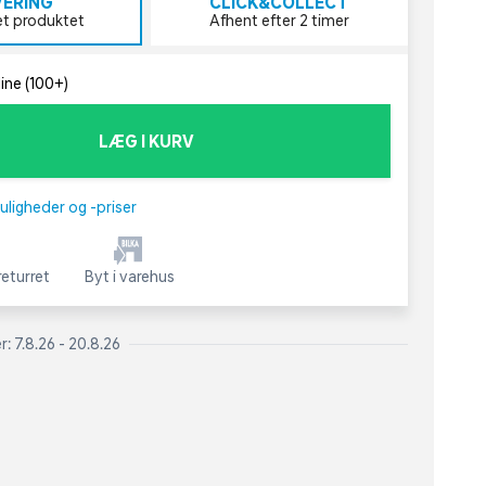
VERING
CLICK&COLLECT
et produktet
Afhent efter 2 timer
line (100+)
LÆG I KURV
uligheder og -priser
eturret
Byt i varehus
: 7.8.26 - 20.8.26