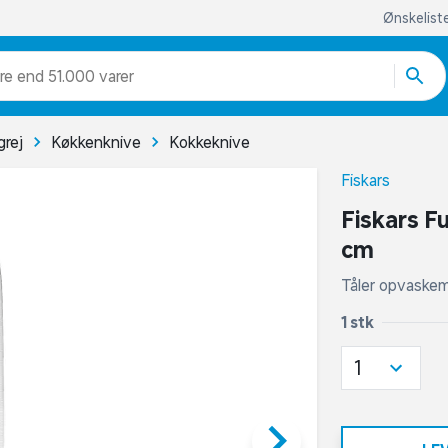
Ønskelist
re end 51.000 varer
rej
Køkkenknive
Kokkeknive
Fiskars
Fiskars F
cm
Tåler opvaske
1 stk
1
keyboard_arrow_right