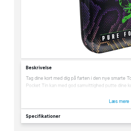
Beskrivelse
Tag dine kort med dig på farten i den nye smarte 
Pocket Tin kan med god samvittighed putte dine k
fodboldstjerner frem hvor end du er! Udover æsken f
Unbeatable card.
Læs mere
Specifikationer