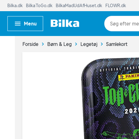
Bilka.dk
BilkaToGo.dk
BilkaMadUdAfHuset.dk
FLOWR.dk
Menu
me
Forside
Børn & Leg
Legetøj
Samlekort