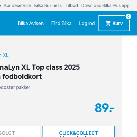
e
Kundeservice
Bilka Business
Tilbud
Download Bilka Plus app
0
Bilka Avisen
Find Bilka
Log ind
Kurv
n XL
naLyn XL Top class 2025
n fodboldkort
3 booster pakker
89,-
SOLGT
CLICK&COLLECT