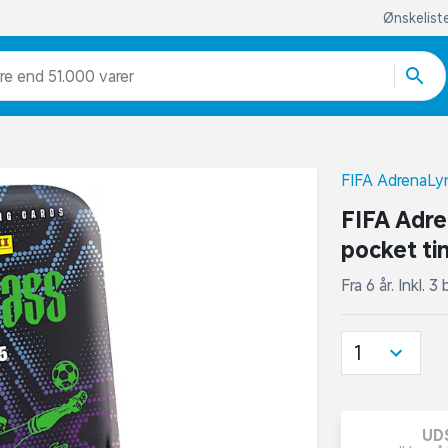
Ønskelist
re end 51.000 varer
FIFA AdrenaLy
FIFA Adre
pocket ti
Fra 6 år. Inkl. 
1
UD