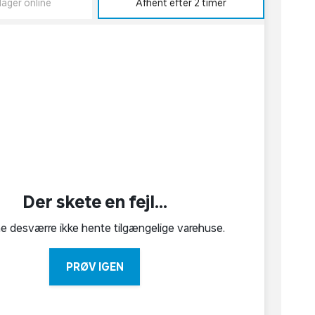
lager online
Afhent efter 2 timer
Der skete en fejl...
ne desværre ikke hente tilgængelige varehuse.
PRØV IGEN