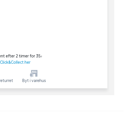
nt efter 2 timer for 35,-
lick&Collect her
eturret
Byt i varehus