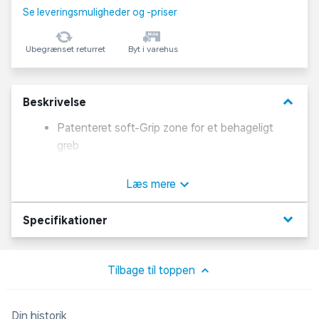
Se leveringsmuligheder og -priser
Ubegrænset returret
Byt i varehus
keyboard_arrow_down
Beskrivelse
Patenteret soft-Grip zone for et behageligt
greb
Ekstra brudsikker takket værd den specielle
Læs mere
hellimning
keyboard_arrow_down
Specifikationer
Flot farveglans grundet den høje pigmentering
Træ fra certificeret skovbrug
Tilbage til toppen
Behandlet med vandbaseret lak
Din historik