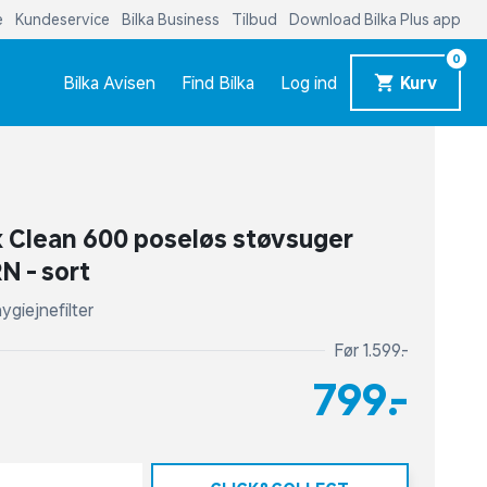
e
Kundeservice
Bilka Business
Tilbud
Download Bilka Plus app
0
Bilka Avisen
Find Bilka
Log ind
Kurv
x Clean 600 poseløs støvsuger
N - sort
ygiejnefilter
Før 1.599,-
799,-