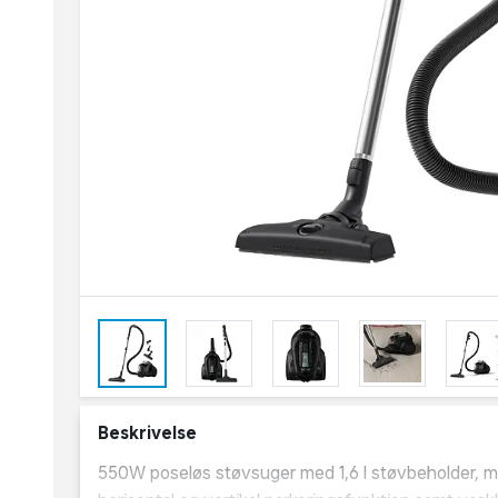
Beskrivelse
550W poseløs støvsuger med 1,6 l støvbeholder, ma