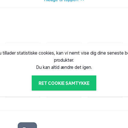
den og beskytter, når den bevæger sig
ringsoplevelse.
erer høj rengøringsydeevne med nem og
 og ergonomisk design.
u tillader statistiske cookies, kan vi nemt vise dig dine seneste 
produkter.
Du kan altid ændre det igen.
RET COOKIE SAMTYKKE