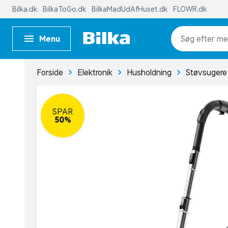
Bilka.dk
BilkaToGo.dk
BilkaMadUdAfHuset.dk
FLOWR.dk
Menu
me
Forside
Elektronik
Husholdning
Støvsugere
SPAR
50%