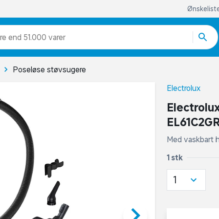
Ønskelist
re end 51.000 varer
Poseløse støvsugere
Electrolux
Electrolu
EL61C2GR
Med vaskbart h
1 stk
1
keyboard_arrow_right