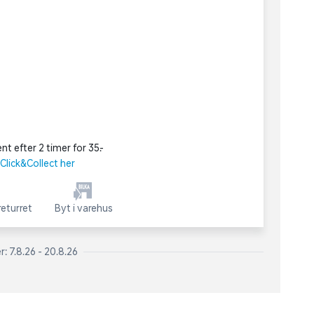
nt efter 2 timer for 35,-
lick&Collect her
eturret
Byt i varehus
: 7.8.26 - 20.8.26