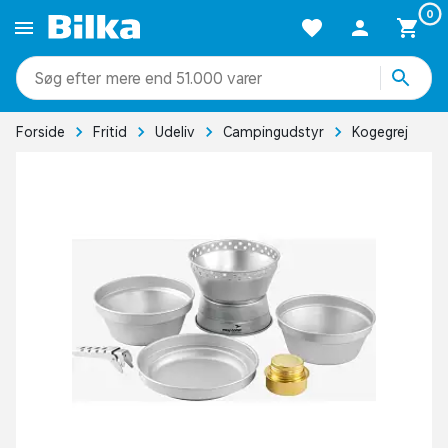
0
mere end 51.000 varer
Forside
Fritid
Udeliv
Campingudstyr
Kogegrej