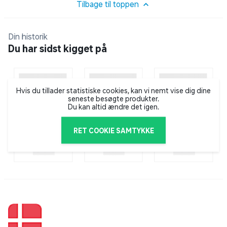
Fremstillet i aluminium
Tilbage til toppen
Indeholder 2 gryder og 1 pande
Din historik
Du har sidst kigget på
Inkl. spritbrænder
Grydeholder og vindskærm
Hvis du tillader statistiske cookies, kan vi nemt vise dig dine
seneste besøgte produkter.
Gribetang til håndtering
Du kan altid ændre det igen.
Kompakt design med transportstrop
RET COOKIE SAMTYKKE
Egnet til camping og udendørs madlavning