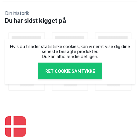
Specifikationer
Din historik
Egnet til børn og unge
Du har sidst kigget på
Mummy-form med tæt pasform
Hvis du tillader statistiske cookies, kan vi nemt vise dig dine
Let og kompakt design
seneste besøgte produkter.
Du kan altid ændre det igen.
Kropslængde: op til 150 cm
RET COOKIE SAMTYKKE
Tovejs auto lock lynlås
Fuld længde lynlåsbaffel med anti-snag
Justerbar hætte med snor
Eksterne ophængsløkker