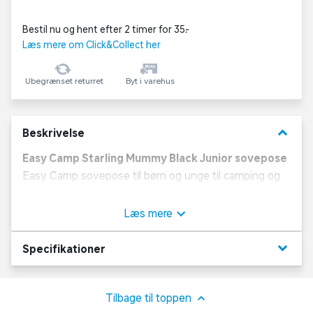
Bestil nu og hent efter 2 timer for 35,-
Læs mere om Click&Collect her
Ubegrænset returret
Byt i varehus
keyboard_arrow_down
Beskrivelse
Easy Camp Starling Mummy Black Junior sovepose
Easy Camp sovepose til børn og unge til camping og
overnatning i mildere temperaturer. Soveposen er
udformet som mummy-model, der følger kroppen og
Læs mere
giver en kompakt løsning til transport. Den lette
konstruktion gør den velegnet til 1-2 sæsoner.
keyboard_arrow_down
Specifikationer
Lynlåsen kan åbnes fra begge ender, og lynlåsbaffel
reducerer indtræk af luft. Hætten kan justeres med
snor, og soveposen leveres med pakkepose.
Tilbage til toppen