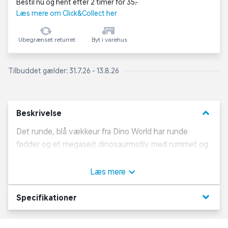
Bestil nu og hent efter 2 timer for 35,-
Læs mere om Click&Collect her
Ubegrænset returret
Byt i varehus
Tilbuddet gælder: 31.7.26 - 13.8.26
keyboard_arrow_down
Beskrivelse
Det runde, blå vækkeur fra Dino World har runde
fødder og et megasejt dinosaurmotiv med rummet og
nogle planeter i baggrunden på forsiden. Uret har
praktisk natbelysning og visere, som lyser i mørket.
Læs mere
Vækkeuret er lydløst, så du ikke bliver forstyrret af
dets tikken. Et AA-batteri (1,5 V) medfølger og kan
keyboard_arrow_down
Specifikationer
skiftes ud. Vækkeurets diameter er ca. 11 cm.