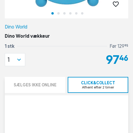
Dino World
Dino World vækkeur
1 stk
Før 129,95
97,46
1
CLICK&COLLECT
SÆLGES IKKE ONLINE
Afhent efter 2 timer