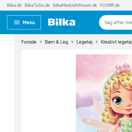
Bilka.dk
BilkaToGo.dk
BilkaMadUdAfHuset.dk
FLOWR.dk
Menu
me
Forside
Børn & Leg
Legetøj
Kreativt legetø