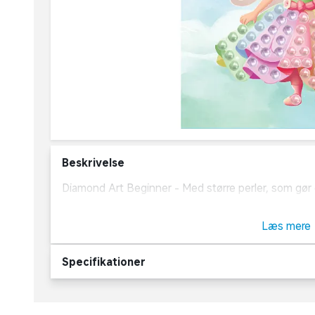
Beskrivelse
Diamond Art Beginner - Med større perler, som gør de
Slip kreativiteten løs med dette flotte Diamond Art
Læs mere
Specifikationer