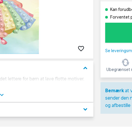
Kan forudbe
Forventet p
Se leveringsm
keyboard_arrow_down
Ubegrænset r
t lettere for børn at lave flotte motiver.
 beginner motiv.
Bemærk
at 
sender den n
og afbestille
keyboard_arrow_down