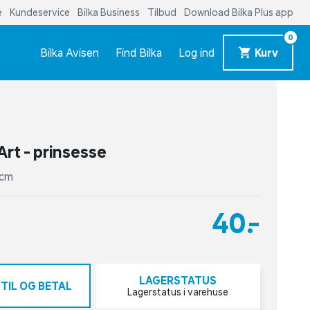
e
Kundeservice
Bilka Business
Tilbud
Download Bilka Plus app
0
Bilka Avisen
Find Bilka
Log ind
Kurv
rt - prinsesse
8 cm
40,-
LAGERSTATUS
TIL OG BETAL
Lagerstatus i varehuse