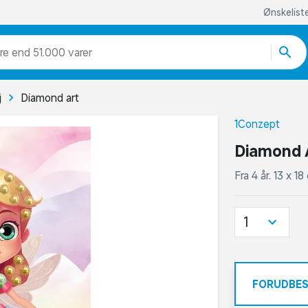
Ønskelist
re end 51.000 varer
j
Diamond art
1Conzept
Diamond A
Fra 4 år. 13 x 1
1
FORUDBES