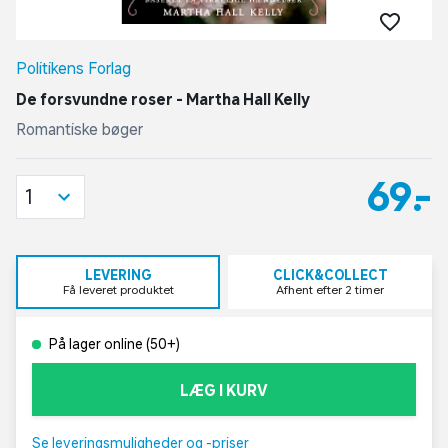
Politikens Forlag
De forsvundne roser - Martha Hall Kelly
Romantiske bøger
69,-
1
LEVERING
CLICK&COLLECT
Få leveret produktet
Afhent efter 2 timer
På lager online (50+)
LÆG I KURV
Se leveringsmuligheder og -priser