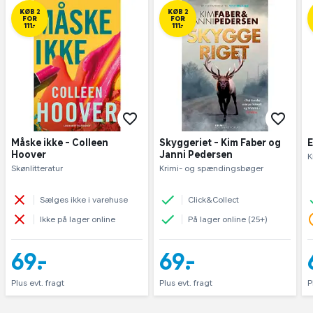
KØB 2
KØB 2
FOR
FOR
111,-
111,-
Måske ikke - Colleen
Skyggeriet - Kim Faber og
E
Hoover
Janni Pedersen
K
Skønlitteratur
Krimi- og spændingsbøger
Sælges ikke i varehuse
Click&Collect
Ikke på lager online
På lager online (25+)
69,-
69,-
Plus evt. fragt
Plus evt. fragt
P