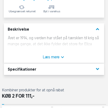
Ubegrænset returret
Byt i varehus
keyboard_arrow_down
Beskrivelse
Året er 1914, og verden har stået på tærsklen til krig så
mange gange, at det ikke fylder det store for Eliza
Ferriday. Hun er spændt på en nært forestående rejse
fra New York til Sankt Petersborg i selskab med Sofija
Læs mere
Stresjnajva, som er kusine af Romanov-familien.
keyboard_arrow_down
Specifikationer
Kombiner produkter for at opnå rabat
KØB 2 FOR 111,-