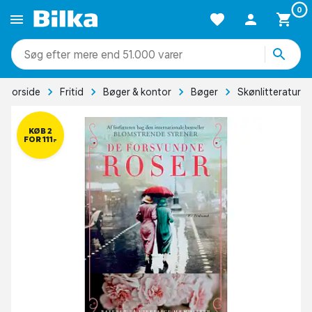
0
mere end 51.000 varer
Forside
Fritid
Bøger & kontor
Bøger
Skønlitteratur
KØB 2
FOR 111,-