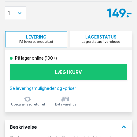
149,-
1
LEVERING
LAGERSTATUS
Få leveret produktet
Lagerstatus i varehuse
På lager online (100+)
LÆG I KURV
Se leveringsmuligheder og -priser
Ubegrænset returret
Byt i varehus
keyboard_arrow_down
Beskrivelse