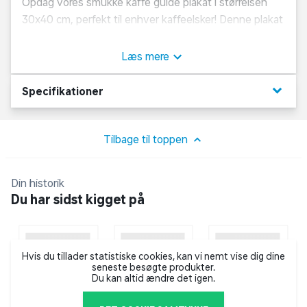
Opdag vores smukke kaffe guide plakat i størrelsen
30x40 cm, perfekt til enhver kaffeelsker! Denne plakat
er fyldt med information om forskellige kaffetyper,
bryggemetoder og tips til den perfekte kop kaffe.
Læs mere
Hæng den op i dit køkken eller på dit kontor for at få
inspiration til din næste kaffepause.
keyboard_arrow_down
Specifikationer
En must-have for enhver kaffeentusiast!
Tilbage til toppen
Din historik
Du har sidst kigget på
Hvis du tillader statistiske cookies, kan vi nemt vise dig dine
seneste besøgte produkter.
Du kan altid ændre det igen.