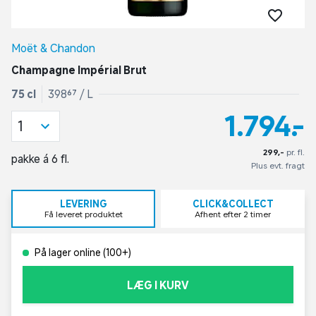
Moët & Chandon
Champagne Impérial Brut
75 cl
398,67 / L
1.794,-
1
299,-
pr. fl.
pakke á 6 fl.
Plus evt. fragt
LEVERING
CLICK&COLLECT
Få leveret produktet
Afhent efter 2 timer
På lager online (100+)
LÆG I KURV