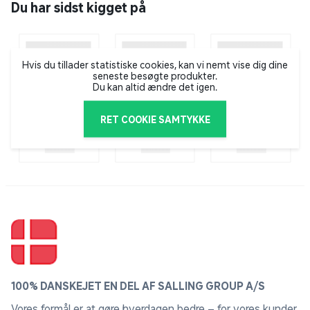
Du har sidst kigget på
Moët & Chandon er en af verdens største producenter
af champagne og er blandt andet hofleverandør til
dronning Elisabeth 2. Champagnehuset blev etableret i
1743 af hollænderen Claude Moët, som i dag ejer
Hvis du tillader statistiske cookies, kan vi nemt vise dig dine
seneste besøgte produkter.
vingårde på mere end 1.000 hektar. Moët & Chandon
Du kan altid ændre det igen.
fremstiller hvert år ca. 26 millioner flasker champagne -
næsten udelukkende grand cru og premier cru.
RET COOKIE SAMTYKKE
100% DANSKEJET EN DEL AF SALLING GROUP A/S
Vores formål er at gøre hverdagen bedre – for vores kunder