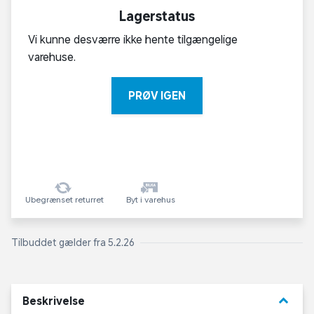
Lagerstatus
Vi kunne desværre ikke hente tilgængelige
varehuse.
PRØV IGEN
Ubegrænset returret
Byt i varehus
Tilbuddet gælder fra 5.2.26
keyboard_arrow_down
Beskrivelse