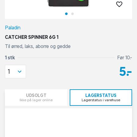
Paladin
CATCHER SPINNER 6G 1
Til ørred, laks, aborre og gedde
1 stk
Før 10,-
5,-
1
UDSOLGT
LAGERSTATUS
Ikke på lager online
Lagerstatus i varehuse