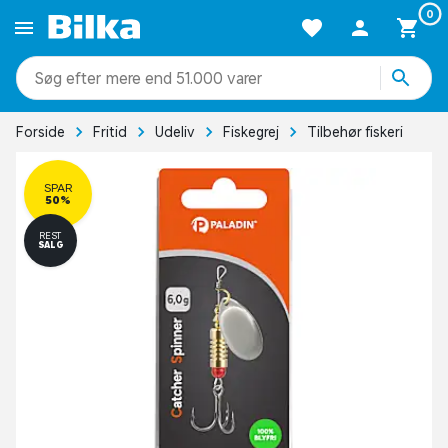
0
mere end 51.000 varer
Forside
Fritid
Udeliv
Fiskegrej
Tilbehør fiskeri
SPAR
50%
REST
SALG