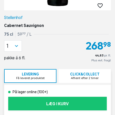
Stellenhof
Cabernet Sauvignon
75 cl
59,77 / L
268,98
1
44,83
pr. fl.
pakke á 6 fl.
Plus evt. fragt
LEVERING
CLICK&COLLECT
Få leveret produktet
Afhent efter 2 timer
På lager online (100+)
LÆG I KURV