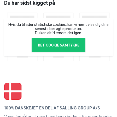
Du har sidst kigget på
Swartland - et meget tørt og varmt klima, som tvinger
vinstokken til at sætte rødder langt ned i
undergrunden, hvilket giver en nuanceret og
koncentreret vin med dybde. I de seneste år har
Hvis du tillader statistiske cookies, kan vi nemt vise dig dine
seneste besøgte produkter.
området tiltrukket nye vinproducenter til på grund af
Du kan altid ændre det igen.
dets unikke vækstvilkår, og Stellenhof er ingen
undtagelse. Stellenhofs vine fra W.O. Swartland er
RET COOKIE SAMTYKKE
derfor også vine, som man kan forvente sig meget af.
100% DANSKEJET EN DEL AF SALLING GROUP A/S
Vores formål er at gøre hverdagen bedre – for vores kunder