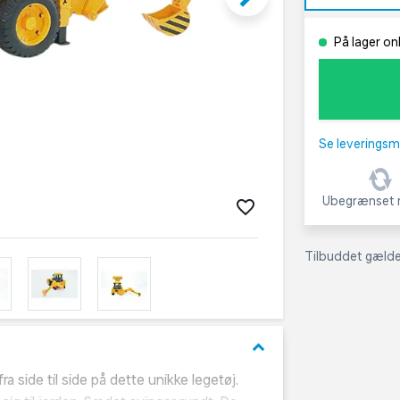
På lager on
Se leveringsm
Ubegrænset r
Tilbuddet gælder
keyboard_arrow_down
side til side på dette unikke legetøj.