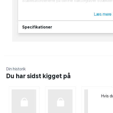
Stabilisatorbenene på denne traktorgraver strækker 
bløde gummidæk har ægte slidbane.
Læs mere
Specifikationer
Din historik
Du har sidst kigget på
Hvis d