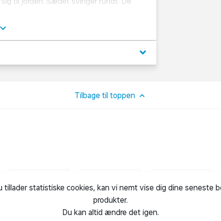
sig til jorden. Sædet svinger rundt. De
keyboard_arrow_down
Tilbage til toppen
u tillader statistiske cookies, kan vi nemt vise dig dine seneste 
produkter.
Du kan altid ændre det igen.