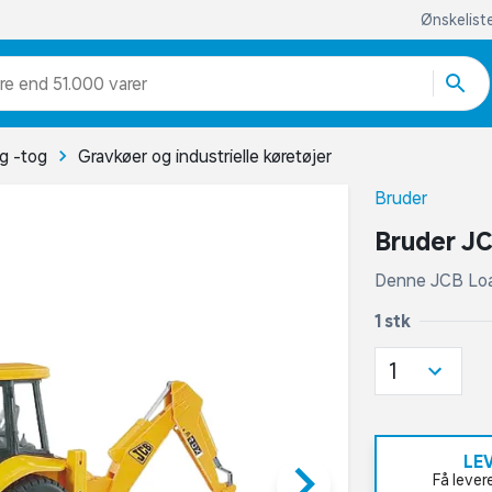
Ønskelist
re end 51.000 varer
og -tog
Gravkøer og industrielle køretøjer
Bruder
Bruder J
Denne JCB Load
1 stk
1
LE
keyboard_arrow_right
Få lever