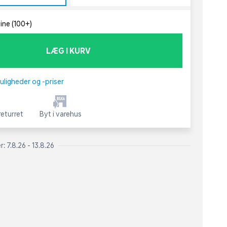
line (100+)
LÆG I KURV
uligheder og -priser
eturret
Byt i varehus
: 7.8.26 - 13.8.26