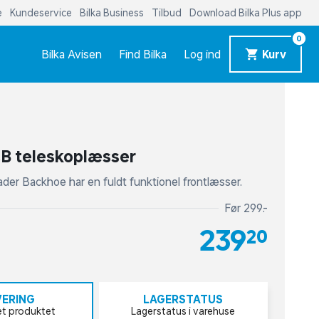
e
Kundeservice
Bilka Business
Tilbud
Download Bilka Plus app
0
Bilka Avisen
Find Bilka
Log ind
Kurv
CB teleskoplæsser
er Backhoe har en fuldt funktionel frontlæsser.
Før 299,-
239,20
VERING
LAGERSTATUS
et produktet
Lagerstatus i varehuse