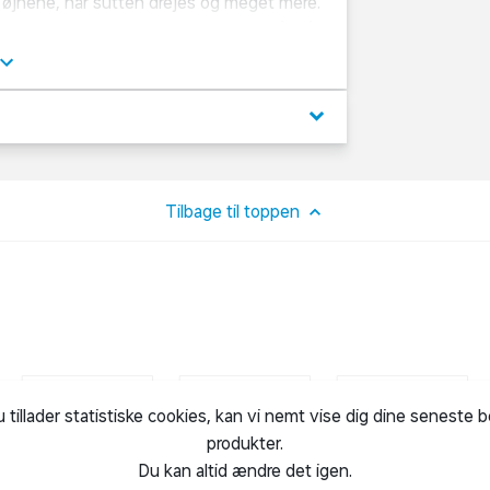
e øjnene, når sutten drejes og meget mere.
isk vis bliver synlig. Hvad mon den står på i
mer hun med en masse tilbehør, om gør den
keyboard_arrow_down
og hue
laske, magisk sut
Tilbage til toppen
u tillader statistiske cookies, kan vi nemt vise dig dine seneste 
produkter.
Du kan altid ændre det igen.