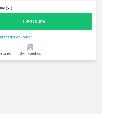
ine (5+)
LÆG I KURV
uligheder og -priser
eturret
Byt i varehus