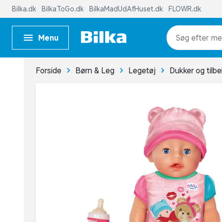
Bilka.dk
BilkaToGo.dk
BilkaMadUdAfHuset.dk
FLOWR.dk
Menu
me
Forside
Børn & Leg
Legetøj
Dukker og tilb