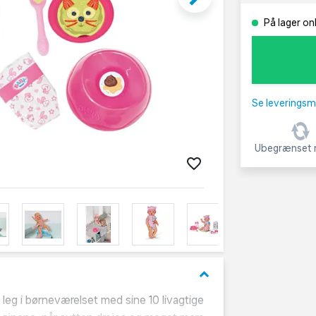
På lager onl
Se leveringsm
Ubegrænset r
keyboard_arrow_down
leg i børneværelset med sine 10 livagtige