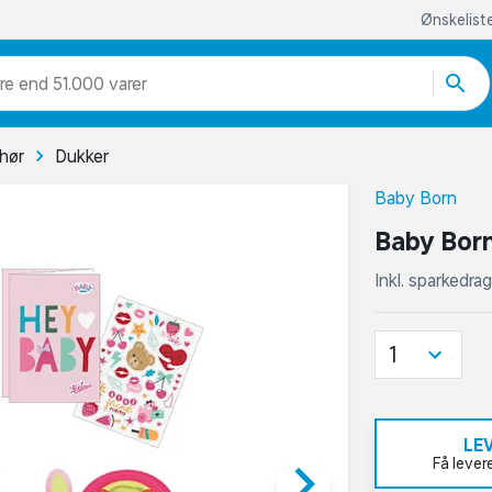
Ønskelist
re end 51.000 varer
ehør
Dukker
Baby Born
Baby Bor
Inkl. sparkedra
1
LE
keyboard_arrow_right
Få lever