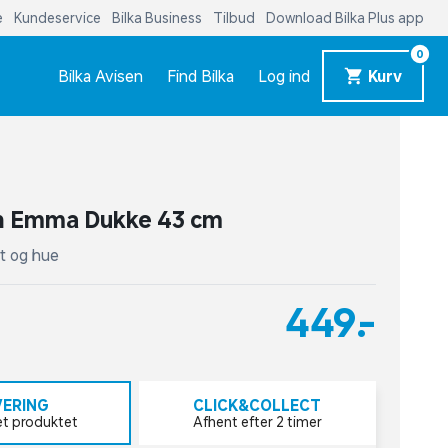
e
Kundeservice
Bilka Business
Tilbud
Download Bilka Plus app
0
Bilka Avisen
Find Bilka
Log ind
Kurv
n Emma Dukke 43 cm
gt og hue
449,-
VERING
CLICK&COLLECT
et produktet
Afhent efter 2 timer