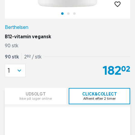
Berthelsen
B12-vitamin vegansk
90 stk
90 stk
2,02 / stk
182,02
1
UDSOLGT
CLICK&COLLECT
Ikke på lager online
Afhent efter 2 timer