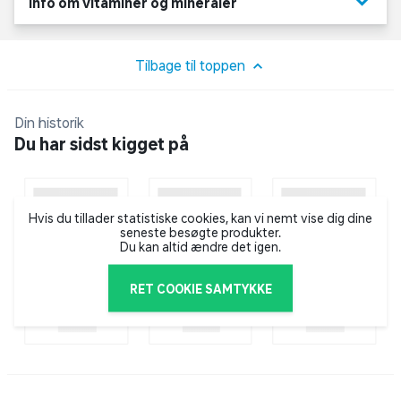
keyboard_arrow_down
Info om vitaminer og mineraler
Tilbage til toppen
Din historik
Du har sidst kigget på
Hvis du tillader statistiske cookies, kan vi nemt vise dig dine
seneste besøgte produkter.
Du kan altid ændre det igen.
RET COOKIE SAMTYKKE