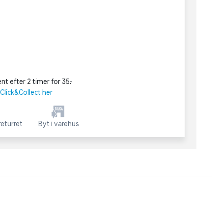
nt efter 2 timer for 35,-
lick&Collect her
eturret
Byt i varehus