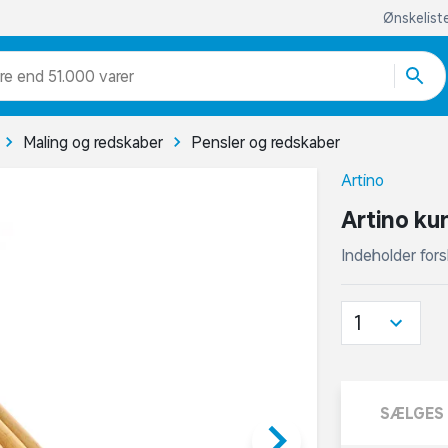
Ønskelist
re end 51.000 varer
Maling og redskaber
Pensler og redskaber
Artino
Artino ku
Indeholder forsk
1
SÆLGES 
keyboard_arrow_right