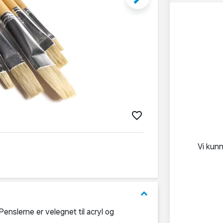
Vi kun
keyboard_arrow_down
.Penslerne er velegnet til acryl og