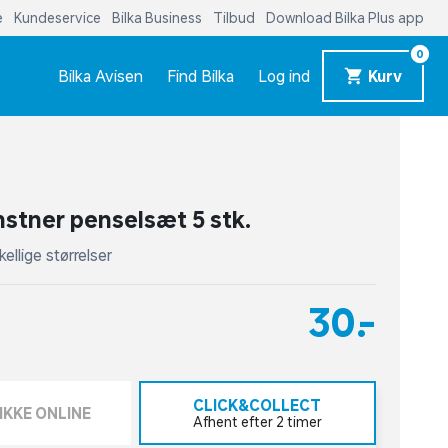
e
Kundeservice
Bilka Business
Tilbud
Download Bilka Plus app
0
Bilka Avisen
Find Bilka
Log ind
Kurv
nstner penselsæt 5 stk.
ellige størrelser
30,-
CLICK&COLLECT
IKKE ONLINE
Afhent efter 2 timer