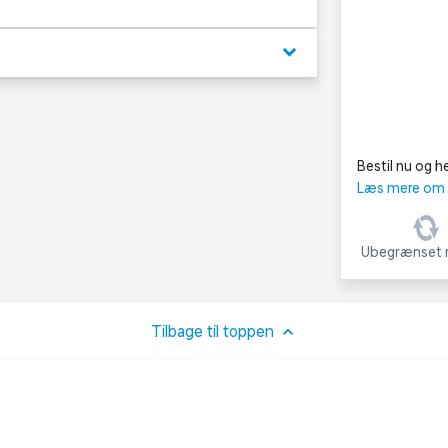
keyboard_arrow_down
Bestil nu og he
Læs mere om C
Ubegrænset r
Tilbage til toppen