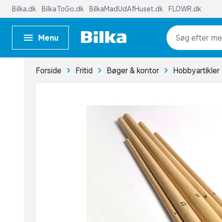
Bilka.dk
BilkaToGo.dk
BilkaMadUdAfHuset.dk
FLOWR.dk
Menu
me
Forside
Fritid
Bøger & kontor
Hobbyartikler