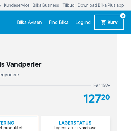
e
Kundeservice
Bilka Business
Tilbud
Download Bilka Plus app
0
Bilka Avisen
Find Bilka
Log ind
Kurv
s Vandperler
 begyndere
Før 159,-
127,20
VERING
LAGERSTATUS
et produktet
Lagerstatus i varehuse