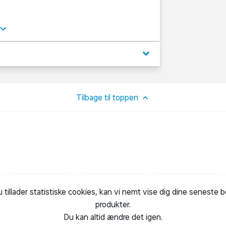
keyboard_arrow_down
d på og se perlerne klæbe sammen på magisk
Tilbage til toppen
 refills (sælges separat).
Ikke egnet til børn under 3 år på grund af de
u tillader statistiske cookies, kan vi nemt vise dig dine seneste 
produkter.
Du kan altid ændre det igen.