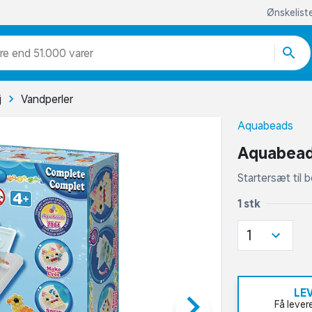
Ønskelist
re end 51.000 varer
j
Vandperler
Aquabeads
Aquabead
Startersæt til
1 stk
1
LE
keyboard_arrow_right
Få lever