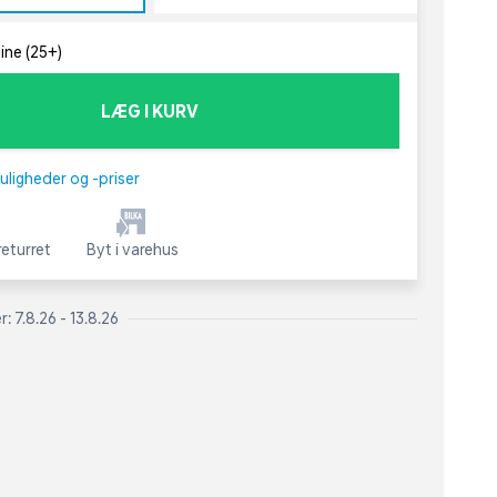
line (25+)
LÆG I KURV
uligheder og -priser
eturret
Byt i varehus
: 7.8.26 - 13.8.26