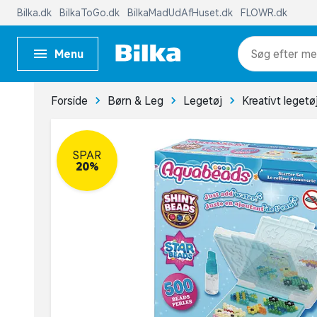
Bilka.dk
BilkaToGo.dk
BilkaMadUdAfHuset.dk
FLOWR.dk
Menu
me
Forside
Børn & Leg
Legetøj
Kreativt legetø
SPAR
20%