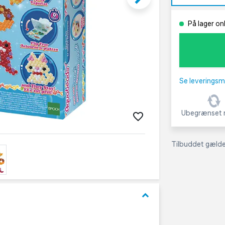
På lager on
Se leveringsm
Ubegrænset r
Tilbuddet gælder
keyboard_arrow_down