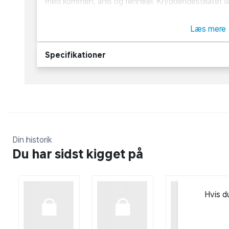
med kommen, anis og fennikel. Krydderidestillatet lagres på egetræsfade i mindst 6 måneder,
hvilket afrunder smagen og gør den særdeles velsmagende. Økologisk akv
Anderson kan med sin gode og alsidige smag nydes ti
Læs mere
den eksempelvis til skaldyr, røget laks, sild eller et 
Specifikationer
Om O.P. Anderson
O.P. Anderson er en af Sveriges ældste og bedsts
blev lanceret i 1891 til ære for den svenske entrep
Din historik
Du har sidst kigget på
Hvis d