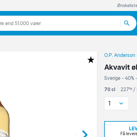
Ønskelist
re end 51.000 varer
O.P. Anderson
Akvavit ø
Sverige - 40% -
70 cl
227,14 /
1
LE
keyboard_arrow_right
Få lever