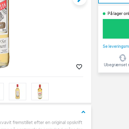
På lager on
Se leveringsm
Ubegrænset r
keyboard_arrow_down