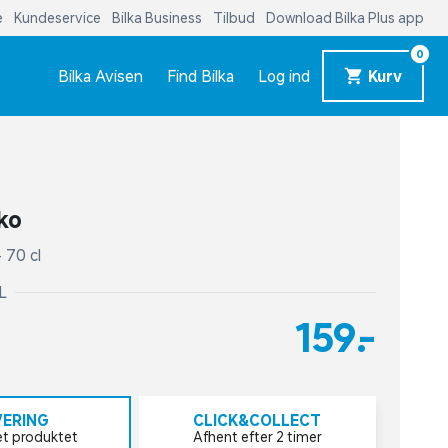
e
Kundeservice
Bilka Business
Tilbud
Download Bilka Plus app
0
Bilka Avisen
Find Bilka
Log ind
Kurv
ko
 70 cl
 L
159,-
VERING
CLICK&COLLECT
et produktet
Afhent efter 2 timer