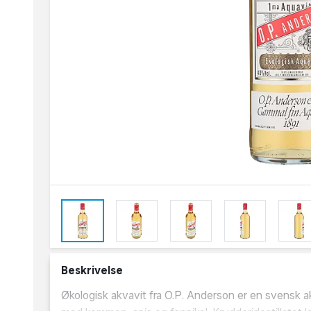
Beskrivelse
Økologisk akvavit fra O.P. Anderson er en svensk akvavit fremstillet efter en original opskrift