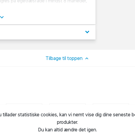
avit fra O.P.
l en lang række forskellige retter. Servér
delikat ostebord.
keyboard_arrow_down
ælgende kryddersnaps, som for første gang
Tilbage til toppen
renør af samme navn.
u tillader statistiske cookies, kan vi nemt vise dig dine seneste 
produkter.
Du kan altid ændre det igen.