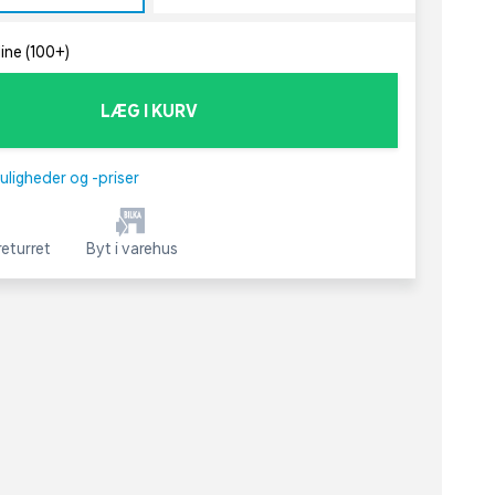
line (100+)
LÆG I KURV
uligheder og -priser
eturret
Byt i varehus