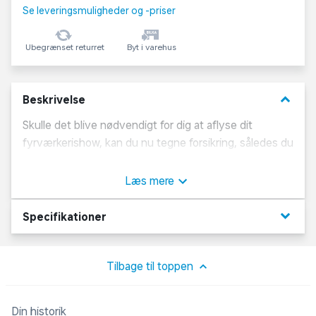
Se leveringsmuligheder og -priser
Ubegrænset returret
Byt i varehus
keyboard_arrow_down
Beskrivelse
Skulle det blive nødvendigt for dig at aflyse dit
fyrværkerishow, kan du nu tegne forsikring, således du
ikke tager nogen risiko, hvis der skulle komme en
storm eller sygdom, du ikke er herre over.
Læs mere
keyboard_arrow_down
Specifikationer
Tilbage til toppen
Din historik