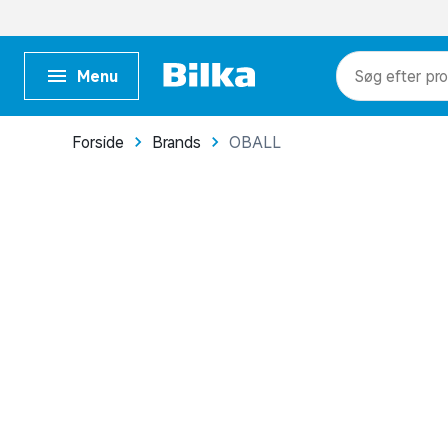
Menu
pr
kat
Forside
Brands
OBALL
me