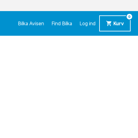
0
Bilka Avisen
Find Bilka
Log ind
Kurv