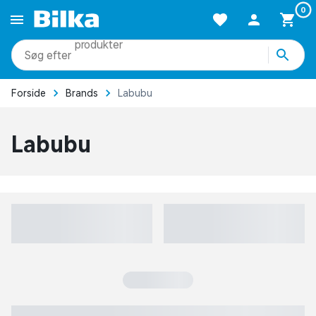
0
produkter
kategorier
Forside
Brands
Labubu
mere end 51.000 varer
Labubu