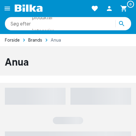
0
produkter
kategorier
Forside
Brands
Anua
mere end 51.000 varer
Anua