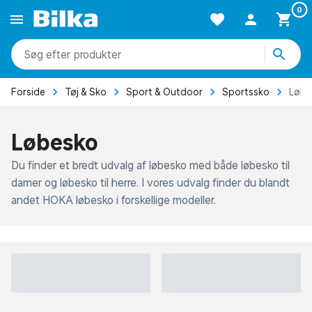
0
produkter
kategorier
side
Tøj & Sko
Sport & Outdoor
Sportssko
Løbesko
mere end 51.000 varer
Løbesko
Du finder et bredt udvalg af løbesko med både løbesko til
damer og løbesko til herre. I vores udvalg finder du blandt
andet HOKA løbesko i forskellige modeller.