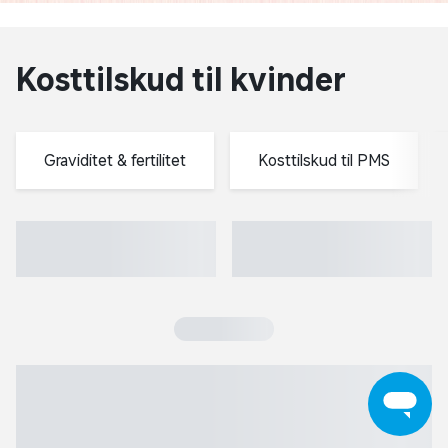
Kosttilskud til kvinder
Kosttilskud til kvinder
keyboard_arrow_left
keyboard_arrow_ri
Graviditet & fertilitet
Ko